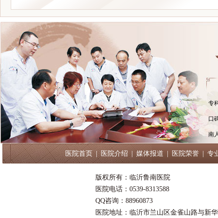
专
口
南
医院首页
|
医院介绍
|
媒体报道
|
医院荣誉
|
专
版权所有：临沂鲁南医院
医院电话：0539-8313588
QQ咨询：88960873
医院地址：临沂市兰山区金雀山路与新华