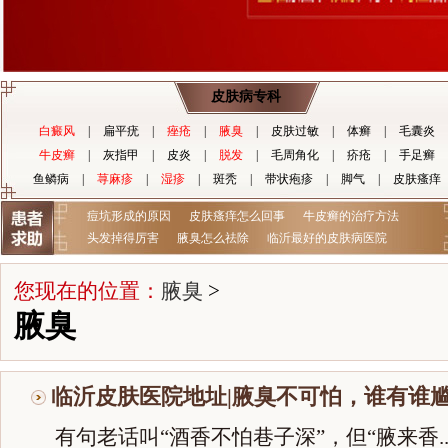
皮肤病专科
白癜风
|
扁平疣
|
痤疮
|
腋臭
|
皮肤过敏
|
体癣
|
毛囊炎
牛皮癣
|
灰指甲
|
皮炎
|
脱发
|
毛周角化
|
疥疮
|
手足癣
鱼鳞病
|
荨麻疹
|
湿疹
|
斑秃
|
带状疱疹
|
脚气
|
皮肤瘙痒
痘坑形成的原因
皮肤瘙痒怎么回事
牛皮癣的治疗方法
头发掉得厉害
腋臭怎么祛除
临沂最好的皮肤病医院
您现在的位置：
腋臭
>
腋臭
临沂皮肤医院地址|腋臭不可怕，谁有谁尴
有句老话叫“酒香不怕巷子深”，但“腋来香..