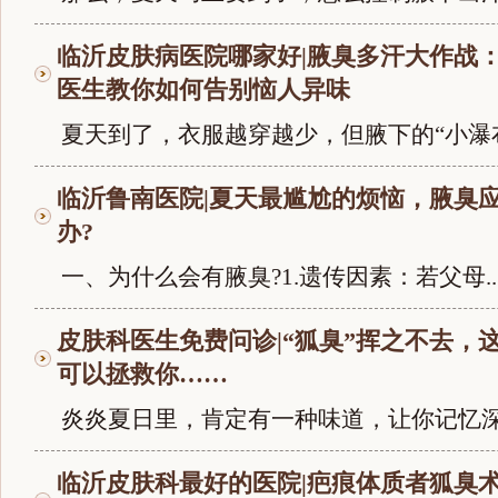
临沂皮肤病医院哪家好|腋臭多汗大作战
医生教你如何告别恼人异味
夏天到了，衣服越穿越少，但腋下的“小瀑布.
临沂鲁南医院|夏天最尴尬的烦恼，腋臭
办?
一、为什么会有腋臭?1.遗传因素：若父母..
皮肤科医生免费问诊|“狐臭”挥之不去，
可以拯救你……
炎炎夏日里，肯定有一种味道，让你记忆深刻
临沂皮肤科最好的医院|疤痕体质者狐臭