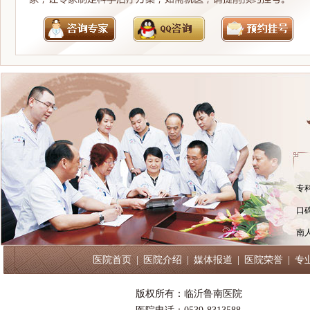
专
口
南
医院首页
|
医院介绍
|
媒体报道
|
医院荣誉
|
专
版权所有：临沂鲁南医院