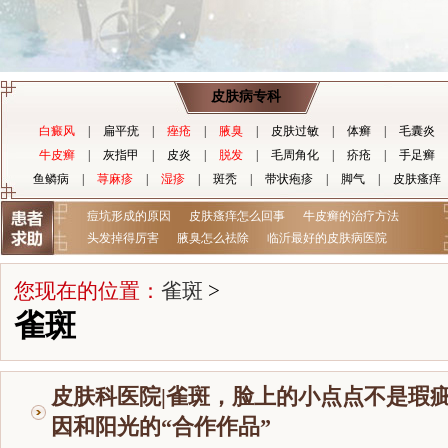
皮肤病专科
白癜风
|
扁平疣
|
痤疮
|
腋臭
|
皮肤过敏
|
体癣
|
毛囊炎
牛皮癣
|
灰指甲
|
皮炎
|
脱发
|
毛周角化
|
疥疮
|
手足癣
鱼鳞病
|
荨麻疹
|
湿疹
|
斑秃
|
带状疱疹
|
脚气
|
皮肤瘙痒
痘坑形成的原因
皮肤瘙痒怎么回事
牛皮癣的治疗方法
头发掉得厉害
腋臭怎么祛除
临沂最好的皮肤病医院
您现在的位置：
雀斑
>
雀斑
皮肤科医院|雀斑，脸上的小点点不是瑕
因和阳光的“合作作品”