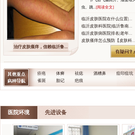
虫、跳...
[阅读全文]
临沂皮肤医院在什么位置|...
临沂皮肤科医院|临沂鲁南...
临沂皮肤病医院排名|老年...
皮肤瘙痒怎么预防【皮肤科..
治疗皮肤瘙痒，信赖临沂鲁...
疥疮
体癣
祛痣
酒糟鼻
痘印痘坑
雀斑
胎记
疤痕
医院环境
先进设备