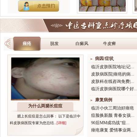
痤疮
脱发
白癜风
牛皮癣
病因/症状֢
临沂皮肤医院地址|记...
皮肤病医院|痤疮的病...
皮肤科在线咨询免费|...
临沂皮肤病医院哪个好..
康复病例
为什么两腮长痘痘
临沂小伙三周治好痤疮
痘脸换新颜 青春女孩...
腮上长痘痘是怎么回事： 以下是临沂中
90后MM成功战“痘...
科皮肤病医院专家为您总结...
[详细]
痤疮康复 爱情事业两...