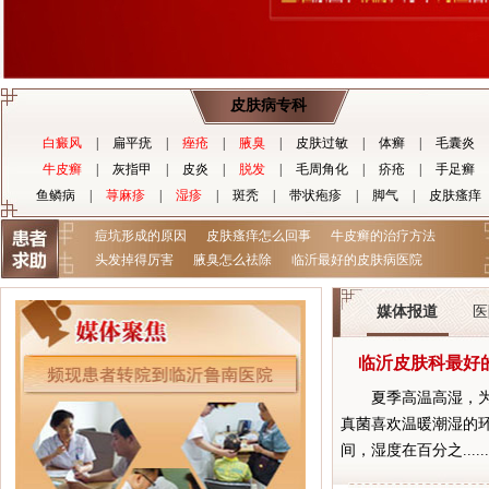
皮肤病专科
白癜风
|
扁平疣
|
痤疮
|
腋臭
|
皮肤过敏
|
体癣
|
毛囊炎
牛皮癣
|
灰指甲
|
皮炎
|
脱发
|
毛周角化
|
疥疮
|
手足癣
鱼鳞病
|
荨麻疹
|
湿疹
|
斑秃
|
带状疱疹
|
脚气
|
皮肤瘙痒
痘坑形成的原因
皮肤瘙痒怎么回事
牛皮癣的治疗方法
头发掉得厉害
腋臭怎么祛除
临沂最好的皮肤病医院
媒体报道
医
临沂皮肤科最好的
夏季高温高湿，
真菌喜欢温暖潮湿的
间，湿度在百分之.....