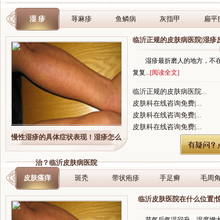
湿 疹
荨麻疹
鱼鳞病
灰指甲
扁平
临沂正规的皮肤病医院|湿疹
湿疹最折磨人的地方，不
复复...
[阅读全文]
临沂正规的皮肤病医院...
皮肤科在线咨询免费|...
皮肤科在线咨询免费|...
皮肤科在线咨询免费|...
慢性湿疹的具体症状表现！湿疹怎么
治？临沂皮肤病医院
皮肤瘙痒
斑秃
带状疱疹
手足癣
毛周
临沂皮肤医院在什么位置|
节气后气温回升、湿度增